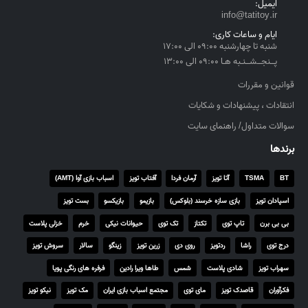
ایمیل:
h
info@tatitoy.ir
r
ایام و ساعات کاری:
o
شنبه تا چهارشنبه ۰۹:۰۰ الی ۱۷:۰۰
u
پــنجــشــنـبه هـا ۰۹:۰۰ الی ۱۳:۰۰
g
h
قوانین و مقررات
۴
انتقادات ، پیشنهادات و شکایات
,
سوالات متداول/ راهنمای سایت
۵
۵
برندها
۰
,
BT
TSMA
آتا تویز
آرمان فردا
آفتاب تویز
اسباب بازی آوا (AMT)
۰
اسپادان تویز
بازی سازه خرسند (بلوکس)
بازیمو
بازیکسو
بست تویز
۰
۰
بی بی برن
تاپ توی
تکتاز
تک توی
حیوانات نیکی
خرم
خزلی پلاست
درج توی
راشا
ردتویز
روی دی
زرین تویز
زینگو
سالار
سروش تویز
ر
ی
سهراب تویز
شادی پلاست
شمس
طاها ویرا رادین
فرفره های رنگی پویا
ا
فکرآوران
قاصدک تویز
مای توی
مجتمع اسباب بازی ایران
مک تویز
نیکو تویز
ل