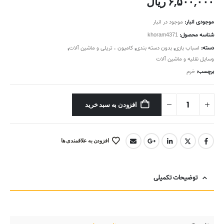
۶,۵۰۰,۰۰۰
ریال
موجودی انبار:
موجود در انبار
شناسه محصول:
khoram4371
دسته:
اسباب بازی
,
بدون دسته بندی
,
کامیون ، تریلی و ماشین آلات
,
وسایل نقلیه و ماشین آلات
برچسب:
خرم
افزودن به سبد خرید
افزودن به علاقمندی ها
توضیحات تکمیلی