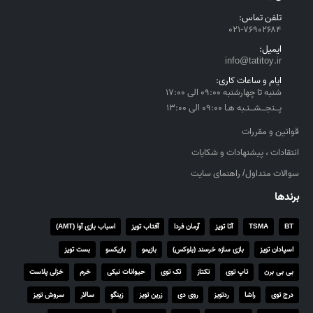
تلفن تماس:
۰۲۱-۷۶۹۰۲۶۸۴
ایمیل:
info@tatitoy.ir
ایام و ساعات کاری:
شنبه تا چهارشنبه ۰۹:۰۰ الی ۱۷:۰۰
پــنجــشــنـبه هـا ۰۹:۰۰ الی ۱۳:۰۰
قوانین و مقررات
انتقادات ، پیشنهادات و شکایات
سوالات متداول/ راهنمای سایت
برندها
BT
TSMA
آتا تویز
آرمان فردا
آفتاب تویز
اسباب بازی آوا (AMT)
اسپادان تویز
بازی سازه خرسند (بلوکس)
بازیمو
بازیکسو
بست تویز
بی بی برن
تاپ توی
تکتاز
تک توی
حیوانات نیکی
خرم
خزلی پلاست
درج توی
راشا
ردتویز
روی دی
زرین تویز
زینگو
سالار
سروش تویز