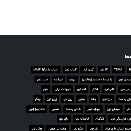
دها
B
TSMA
آتا تویز
آرمان فردا
آفتاب تویز
اسباب بازی آوا (AMT)
پادان تویز
بازی سازه خرسند (بلوکس)
بازیمو
بازیکسو
بست تویز
 بی برن
تاپ توی
تکتاز
تک توی
حیوانات نیکی
خرم
لی پلاست
درج توی
راشا
ردتویز
روی دی
زرین تویز
زینگو
لار
سروش تویز
سهراب تویز
شادی پلاست
شمس
طاها ویرا رادین
فره های رنگی پویا
فکرآوران
قاصدک تویز
مای توی
تمع اسباب بازی ایران
مک تویز
نیکو تویز
هفت تیر طلایی
هلال تویز