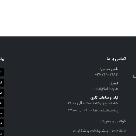
تماس با ما
برن
تلفن تماس:
T
۰۲۱-۷۶۹۰۲۶۸۴
ا
اس
ایمیل:
info@tatitoy.ir
بی
ایام و ساعات کاری:
شنبه تا چهارشنبه ۰۹:۰۰ الی ۱۷:۰۰
خز
پــنجــشــنـبه هـا ۰۹:۰۰ الی ۱۳:۰۰
سا
قوانین و مقررات
فر
انتقادات ، پیشنهادات و شکایات
مج