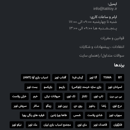
ایمیل:
info@tatitoy.ir
ایام و ساعات کاری:
شنبه تا چهارشنبه ۰۹:۰۰ الی ۱۷:۰۰
پــنجــشــنـبه هـا ۰۹:۰۰ الی ۱۳:۰۰
قوانین و مقررات
انتقادات ، پیشنهادات و شکایات
سوالات متداول/ راهنمای سایت
برندها
BT
TSMA
آتا تویز
آرمان فردا
آفتاب تویز
اسباب بازی آوا (AMT)
اسپادان تویز
بازی سازه خرسند (بلوکس)
بازیمو
بازیکسو
بست تویز
بی بی برن
تاپ توی
تکتاز
تک توی
حیوانات نیکی
خرم
خزلی پلاست
درج توی
راشا
ردتویز
روی دی
زرین تویز
زینگو
سالار
سروش تویز
سهراب تویز
شادی پلاست
شمس
طاها ویرا رادین
فرفره های رنگی پویا
فکرآوران
قاصدک تویز
مای توی
مجتمع اسباب بازی ایران
مک تویز
نیکو تویز