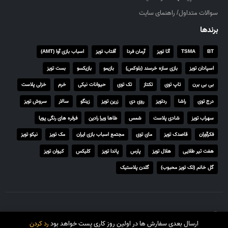
سوالات متداول/ راهنمای سایت
برندها
BT
TSMA
آتا تویز
آرمان فردا
آفتاب تویز
اسباب بازی آوا (AMT)
اسپادان تویز
بازی سازه خرسند (بلوکس)
بازیمو
بازیکسو
بست تویز
بی بی برن
تاپ توی
تکتاز
تک توی
حیوانات نیکی
خرم
خزلی پلاست
درج توی
راشا
ردتویز
روی دی
زرین تویز
زینگو
سالار
سروش تویز
سهراب تویز
شادی پلاست
شمس
طاها ویرا رادین
فرفره های رنگی پویا
فکرآوران
قاصدک تویز
مای توی
مجتمع اسباب بازی ایران
مک تویز
نیکو تویز
هفت تیر طلایی
هلال تویز
پارس
پاندا تویز
کلیکس
کیوان تویز
گل خانم (تک تویز محبوب)
گلدن پلاستیک
© تمامی حقوق برای تاتی توی محفوظ است.
ارسال بعدی سفارش ها در اولین روز کاری پست خواهد بود
رد کردن