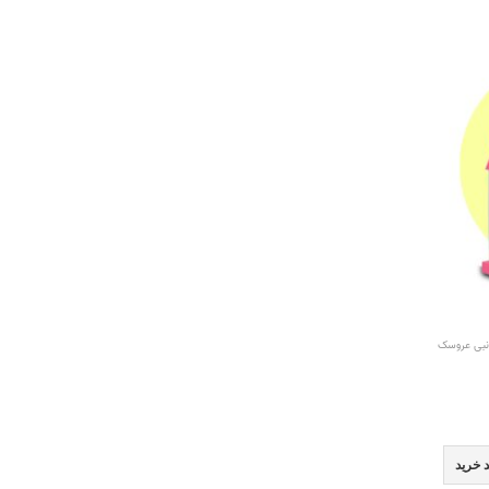
انبی عروسک
 خرید