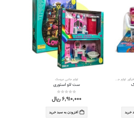
فیگور
,
لوازم جانبی عروسک
,
همه محصولات
لوازم جانبی عروسک
ک
ست لاو استوری
۶,۹۱۰,۰۰۰
ریال
out of 5
0
 خرید
افزودن به سبد خرید