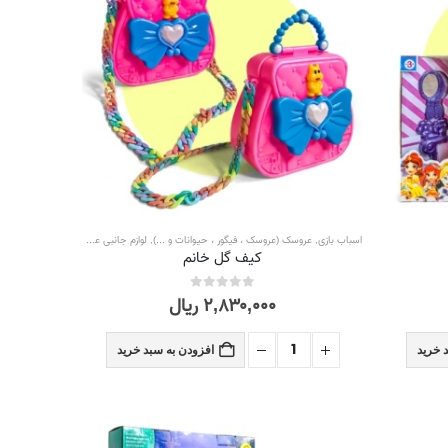
اسباب بازی
,
عروسک (عروسک ، فیگور ، حیوانات و ...)
,
لوازم جانبی عروسک
,
همه محصولات
کیف گل خانم
۲,۸۳۰,۰۰۰
ریال
out of 5
0
 خرید
افزودن به سبد خرید