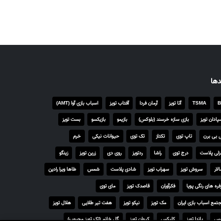
دها
B
TSMA
آتا تویز
آرمان فردا
آفتاب تویز
اسباب بازی آوا (AMT)
پادان تویز
بازی سازه خرسند (بلوکس)
بازیمو
بازیکسو
بست تویز
 بی برن
تاپ توی
تکتاز
تک توی
حیوانات نیکی
خرم
لی پلاست
درج توی
راشا
ردتویز
روی دی
زرین تویز
زینگو
لار
سروش تویز
سهراب تویز
شادی پلاست
شمس
طاها ویرا رادین
فره های رنگی پویا
فکرآوران
قاصدک تویز
مای توی
تمع اسباب بازی ایران
مک تویز
نیکو تویز
هفت تیر طلایی
هلال تویز
رس
پاندا تویز
کلیکس
کیوان تویز
گل خانم (تک تویز محبوب)