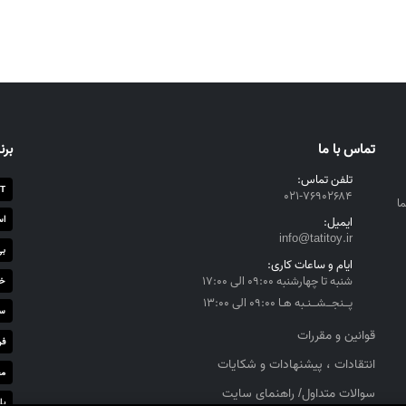
تماس با ما
برن
تلفن تماس:
T
۰۲۱-۷۶۹۰۲۶۸۴
ا
اس
ایمیل:
info@tatitoy.ir
بی
ایام و ساعات کاری:
شنبه تا چهارشنبه ۰۹:۰۰ الی ۱۷:۰۰
خز
پــنجــشــنـبه هـا ۰۹:۰۰ الی ۱۳:۰۰
سا
قوانین و مقررات
فر
انتقادات ، پیشنهادات و شکایات
مج
سوالات متداول/ راهنمای سایت
پا