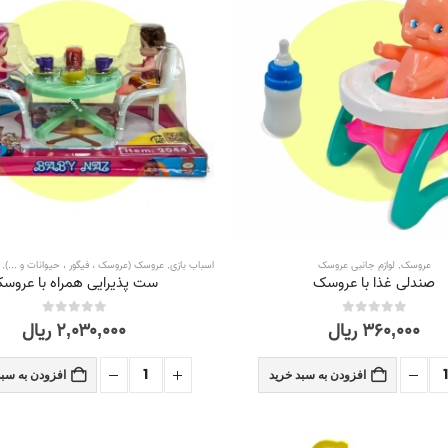
عروسک
,
لوازم جانبی عروسک
اسباب بازی
,
عروسک (عروسک ، فیگور ، حیوانات و ...)
,
صندلی غذا با عروسک
ست پذیرایی همراه با عروس
۳۶۰,۰۰۰
ریال
۲,۰۳۰,۰۰۰
ریال
out of 5
0
out of 5
0
افزودن به سبد خرید
افزودن به سبد