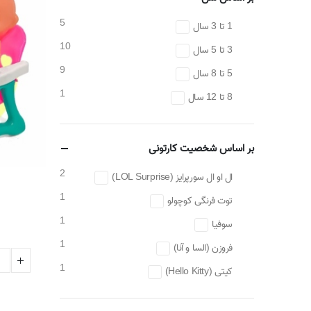
5
1 تا 3 سال
10
3 تا 5 سال
9
5 تا 8 سال
1
8 تا 12 سال
بر اساس شخصیت کارتونی
2
ال او ال سورپرایز (LOL Surprise)
1
توت فرنگی کوچولو
1
سوفیا
1
فروزن (السا و آنا)
1
کیتی (Hello Kitty)