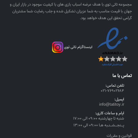
ی
,
مجموعه تاتی توی با هدف عرضه اسباب بازی های با کیفیت موجود در بازار ایران و
ا
۰
جهان با قیمت مناسب به شما عزیزان تشکیل شده و جلب رضایت شما مشتریان
ل
۰
گرامی تحقق این هدف خواهد بود.
۰
ر
ی
اینستاگرام تاتی توی
ا
ل
t
h
تماس با ما
r
o
تلفن تماس:
۰۲۱-۷۶۹۰۲۶۸۴
u
g
ایمیل:
h
info@tatitoy.ir
۴
ایام و ساعات کاری:
,
شنبه تا چهارشنبه ۰۹:۰۰ الی ۱۷:۰۰
۵
پــنجــشــنـبه هـا ۰۹:۰۰ الی ۱۳:۰۰
۵
قوانین و مقررات