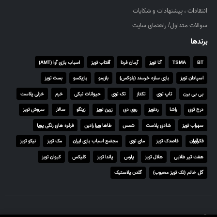
۰
انتقادات ، پیشنهادات و شکایات
,
۰
سوالات متداول/ راهنمای سایت
۰
برندها
۰
BT
TSMA
آتا تویز
آرمان فردا
آفتاب تویز
اسباب بازی آوا (AMT)
ر
ی
اسپادان تویز
بازی سازه خرسند (بلوکس)
بازیمو
بازیکسو
بست تویز
ا
بی بی برن
تاپ توی
تکتاز
تک توی
حیوانات نیکی
خرم
خزلی پلاست
ل
درج توی
راشا
ردتویز
روی دی
زرین تویز
زینگو
سالار
سروش تویز
سهراب تویز
شادی پلاست
شمس
طاها ویرا رادین
فرفره های رنگی پویا
فکرآوران
قاصدک تویز
مای توی
مجتمع اسباب بازی ایران
مک تویز
نیکو تویز
هفت تیر طلایی
هلال تویز
پارس
پاندا تویز
کلیکس
کیوان تویز
گل خانم (تک تویز محبوب)
گلدن پلاستیک
© تمامی حقوق برای تاتی توی محفوظ است.