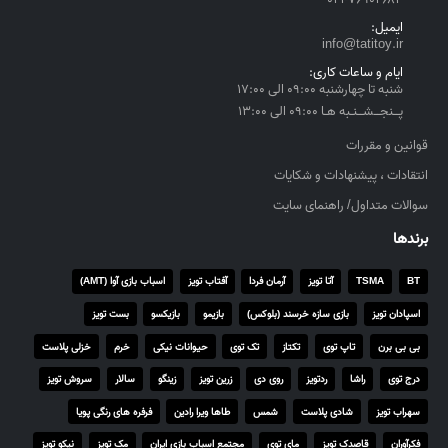
g
ایمیل:
h
info@tatitoy.ir
۴
ایام و ساعات کاری:
,
شنبه تا چهارشنبه ۰۹:۰۰ الی ۱۷:۰۰
۵
پــنجــشــنـبه هـا ۰۹:۰۰ الی ۱۳:۰۰
۵
قوانین و مقررات
۰
انتقادات ، پیشنهادات و شکایات
,
۰
سوالات متداول/ راهنمای سایت
۰
برندها
۰
BT
TSMA
آتا تویز
آرمان فردا
آفتاب تویز
اسباب بازی آوا (AMT)
ر
ی
اسپادان تویز
بازی سازه خرسند (بلوکس)
بازیمو
بازیکسو
بست تویز
ا
بی بی برن
تاپ توی
تکتاز
تک توی
حیوانات نیکی
خرم
خزلی پلاست
ل
درج توی
راشا
ردتویز
روی دی
زرین تویز
زینگو
سالار
سروش تویز
سهراب تویز
شادی پلاست
شمس
طاها ویرا رادین
فرفره های رنگی پویا
فکرآوران
قاصدک تویز
مای توی
مجتمع اسباب بازی ایران
مک تویز
نیکو تویز