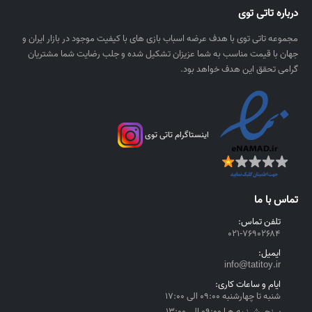
:
درباره تاتی توی
ر
۴
ی
مجموعه تاتی توی با هدف عرضه اسباب بازی های با کیفیت موجود در بازار ایران و
,
ا
جهان با قیمت مناسب به شما عزیزان تشکیل شده و جلب رضایت شما مشتریان
۲
ل
گرامی تحقق این هدف خواهد بود.
۵
۰
,
۰
۰
اینستاگرام تاتی توی
۰
ر
ی
تماس با ما
ا
تلفن تماس:
ل
۰۲۱-۷۶۹۰۲۶۸۴
t
ایمیل:
h
info@tatitoy.ir
r
ایام و ساعات کاری:
o
شنبه تا چهارشنبه ۰۹:۰۰ الی ۱۷:۰۰
u
پــنجــشــنـبه هـا ۰۹:۰۰ الی ۱۳:۰۰