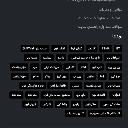
g
h
قوانین و مقررات
۴
انتقادات ، پیشنهادات و شکایات
,
سوالات متداول/ راهنمای سایت
۵
۵
برندها
۰
,
BT
TSMA
آتا تویز
آرمان فردا
آفتاب تویز
اسباب بازی آوا (AMT)
۰
اسپادان تویز
بازی سازه خرسند (بلوکس)
بازیمو
بازیکسو
بست تویز
۰
۰
بی بی برن
تاپ توی
تکتاز
تک توی
حیوانات نیکی
خرم
خزلی پلاست
درج توی
راشا
ردتویز
روی دی
زرین تویز
زینگو
سالار
سروش تویز
ر
ی
سهراب تویز
شادی پلاست
شمس
طاها ویرا رادین
فرفره های رنگی پویا
ا
فکرآوران
قاصدک تویز
مای توی
مجتمع اسباب بازی ایران
مک تویز
نیکو تویز
ل
هفت تیر طلایی
هلال تویز
پارس
پاندا تویز
کلیکس
کیوان تویز
گل خانم (تک تویز محبوب)
گلدن پلاستیک