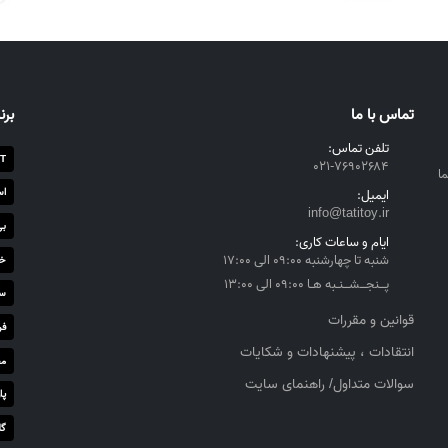
تماس با ما
برن
تلفن تماس:
T
۰۲۱-۷۶۹۰۲۶۸۴
ا
اس
ایمیل:
info@tatitoy.ir
بی
ایام و ساعات کاری:
شنبه تا چهارشنبه ۰۹:۰۰ الی ۱۷:۰۰
خز
پــنجــشــنـبه هـا ۰۹:۰۰ الی ۱۳:۰۰
سا
قوانین و مقررات
فر
انتقادات ، پیشنهادات و شکایات
مج
سوالات متداول/ راهنمای سایت
پا
گل