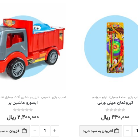
اب بازی
,
ح و سرگرمی
,
اسلحه و مبارزه
,
فضای باز و سوار شدنی
لوازم مبارزه و ...
اسباب بازی
,
کامیون ، تریلی و ماشین آلات
,
وسایل نقلی
تیروکمان مینی ورقی
ایسوزو ماشین بر
۴۳۰,۰۰۰
ریال
۲,۴۰۰,۰۰۰
ریال
out of 5
0
out of 5
0
افزودن به سبد خرید
افزودن به سبد