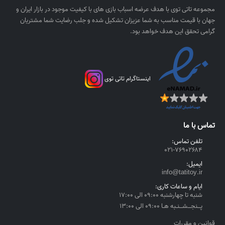
ی
,
مجموعه تاتی توی با هدف عرضه اسباب بازی های با کیفیت موجود در بازار ایران و
ا
۰
جهان با قیمت مناسب به شما عزیزان تشکیل شده و جلب رضایت شما مشتریان
ل
۰
گرامی تحقق این هدف خواهد بود.
۰
ر
ی
اینستاگرام تاتی توی
ا
ل
t
h
تماس با ما
r
o
تلفن تماس:
۰۲۱-۷۶۹۰۲۶۸۴
u
g
ایمیل:
h
info@tatitoy.ir
۴
ایام و ساعات کاری:
,
شنبه تا چهارشنبه ۰۹:۰۰ الی ۱۷:۰۰
۵
پــنجــشــنـبه هـا ۰۹:۰۰ الی ۱۳:۰۰
۵
قوانین و مقررات