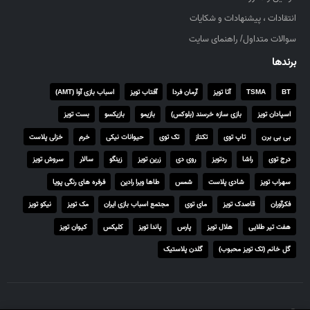
۰
انتقادات ، پیشنهادات و شکایات
,
۰
سوالات متداول/ راهنمای سایت
۰
برندها
۰
BT
TSMA
آتا تویز
آرمان فردا
آفتاب تویز
اسباب بازی آوا (AMT)
ر
ی
اسپادان تویز
بازی سازه خرسند (بلوکس)
بازیمو
بازیکسو
بست تویز
ا
بی بی برن
تاپ توی
تکتاز
تک توی
حیوانات نیکی
خرم
خزلی پلاست
ل
درج توی
راشا
ردتویز
روی دی
زرین تویز
زینگو
سالار
سروش تویز
سهراب تویز
شادی پلاست
شمس
طاها ویرا رادین
فرفره های رنگی پویا
فکرآوران
قاصدک تویز
مای توی
مجتمع اسباب بازی ایران
مک تویز
نیکو تویز
هفت تیر طلایی
هلال تویز
پارس
پاندا تویز
کلیکس
کیوان تویز
گل خانم (تک تویز محبوب)
گلدن پلاستیک