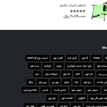
a
اسکوتر فنردار مکسو
n
g
۲۰,۶۲۰,۰۰۰
ریال
out of 5
5.00
e
:
۴
,
۲
دها
۵
۰
B
TSMA
آتا تویز
آرمان فردا
آفتاب تویز
اسباب بازی آوا (AMT)
,
۰
پادان تویز
بازی سازه خرسند (بلوکس)
بازیمو
بازیکسو
بست تویز
۰
 بی برن
تاپ توی
تکتاز
تک توی
حیوانات نیکی
خرم
۰
لی پلاست
درج توی
راشا
ردتویز
روی دی
زرین تویز
زینگو
ر
لار
سروش تویز
سهراب تویز
شادی پلاست
شمس
طاها ویرا رادین
ی
فره های رنگی پویا
فکرآوران
قاصدک تویز
مای توی
ا
ل
تمع اسباب بازی ایران
مک تویز
نیکو تویز
هفت تیر طلایی
هلال تویز