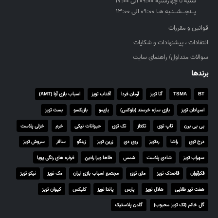
شنبه تا چهارشنبه ۰۹:۰۰ الی ۱۷:۰۰
پــنجــشــنـبه هـا ۰۹:۰۰ الی ۱۳:۰۰
قوانین و مقررات
انتقادات ، پیشنهادات و شکایات
سوالات متداول/ راهنمای سایت
برندها
BT
TSMA
آتا تویز
آرمان فردا
آفتاب تویز
اسباب بازی آوا (AMT)
اسپادان تویز
بازی سازه خرسند (بلوکس)
بازیمو
بازیکسو
بست تویز
بی بی برن
تاپ توی
تکتاز
تک توی
حیوانات نیکی
خرم
خزلی پلاست
درج توی
راشا
ردتویز
روی دی
زرین تویز
زینگو
سالار
سروش تویز
سهراب تویز
شادی پلاست
شمس
طاها ویرا رادین
فرفره های رنگی پویا
فکرآوران
قاصدک تویز
مای توی
مجتمع اسباب بازی ایران
مک تویز
نیکو تویز
هفت تیر طلایی
هلال تویز
پارس
پاندا تویز
کلیکس
کیوان تویز
گل خانم (تک تویز محبوب)
گلدن پلاستیک