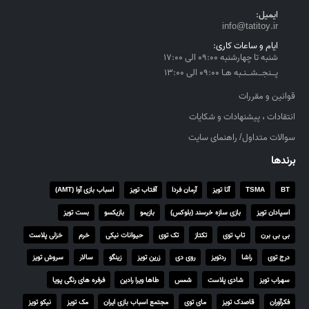
t
ایمیل:
h
info@tatitoy.ir
r
ایام و ساعات کاری:
o
شنبه تا چهارشنبه ۰۹:۰۰ الی ۱۷:۰۰
u
پــنجــشــنـبه هـا ۰۹:۰۰ الی ۱۳:۰۰
g
h
قوانین و مقررات
۴
انتقادات ، پیشنهادات و شکایات
,
سوالات متداول/ راهنمای سایت
۵
۵
برندها
۰
,
BT
TSMA
آتا تویز
آرمان فردا
آفتاب تویز
اسباب بازی آوا (AMT)
۰
اسپادان تویز
بازی سازه خرسند (بلوکس)
بازیمو
بازیکسو
بست تویز
۰
۰
بی بی برن
تاپ توی
تکتاز
تک توی
حیوانات نیکی
خرم
خزلی پلاست
درج توی
راشا
ردتویز
روی دی
زرین تویز
زینگو
سالار
سروش تویز
ر
ی
سهراب تویز
شادی پلاست
شمس
طاها ویرا رادین
فرفره های رنگی پویا
ا
فکرآوران
قاصدک تویز
مای توی
مجتمع اسباب بازی ایران
مک تویز
نیکو تویز
ل