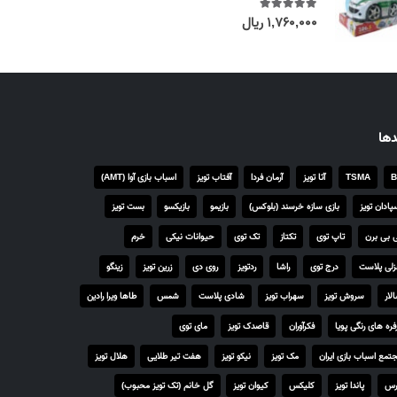
۱,۷۶۰,۰۰۰
ریال
out of 5
5.00
دها
B
TSMA
آتا تویز
آرمان فردا
آفتاب تویز
اسباب بازی آوا (AMT)
پادان تویز
بازی سازه خرسند (بلوکس)
بازیمو
بازیکسو
بست تویز
 بی برن
تاپ توی
تکتاز
تک توی
حیوانات نیکی
خرم
لی پلاست
درج توی
راشا
ردتویز
روی دی
زرین تویز
زینگو
لار
سروش تویز
سهراب تویز
شادی پلاست
شمس
طاها ویرا رادین
فره های رنگی پویا
فکرآوران
قاصدک تویز
مای توی
تمع اسباب بازی ایران
مک تویز
نیکو تویز
هفت تیر طلایی
هلال تویز
رس
پاندا تویز
کلیکس
کیوان تویز
گل خانم (تک تویز محبوب)