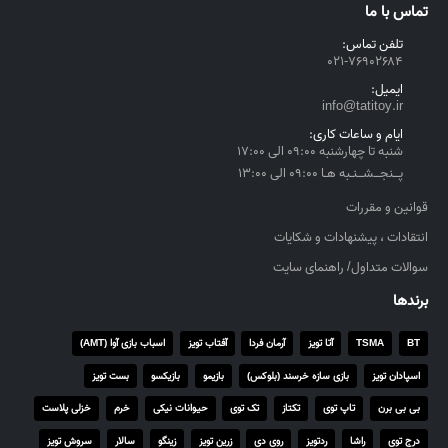
تماس با ما
r
o
تلفن تماس:
۰۲۱-۷۶۹۰۲۶۸۴
u
g
ایمیل:
h
info@tatitoy.ir
۴
ایام و ساعات کاری:
,
شنبه تا چهارشنبه ۰۹:۰۰ الی ۱۷:۰۰
۵
پــنجــشــنـبه هـا ۰۹:۰۰ الی ۱۳:۰۰
۵
قوانین و مقررات
۰
انتقادات ، پیشنهادات و شکایات
,
۰
سوالات متداول/ راهنمای سایت
۰
برندها
۰
BT
TSMA
آتا تویز
آرمان فردا
آفتاب تویز
اسباب بازی آوا (AMT)
ر
ی
اسپادان تویز
بازی سازه خرسند (بلوکس)
بازیمو
بازیکسو
بست تویز
ا
بی بی برن
تاپ توی
تکتاز
تک توی
حیوانات نیکی
خرم
خزلی پلاست
ل
درج توی
راشا
ردتویز
روی دی
زرین تویز
زینگو
سالار
سروش تویز