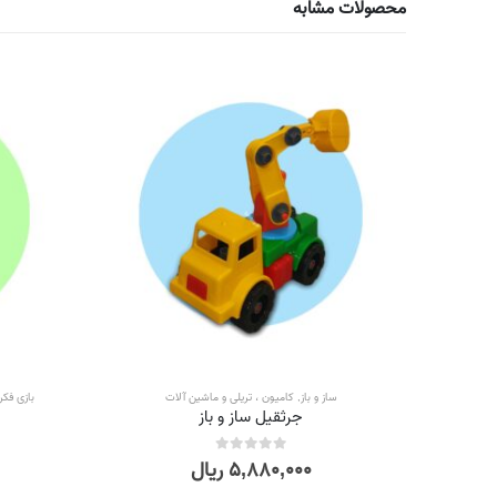
محصولات مشابه
ساز و باز
,
کامیون ، تریلی و ماشین آلات
بازی فکر
جرثقیل ساز و باز
۵,۸۸۰,۰۰۰
ریال
out of 5
0