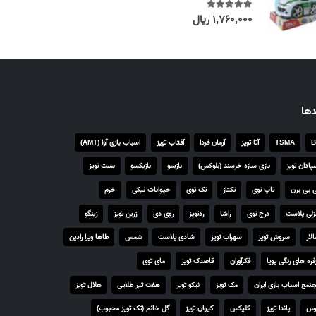
۱,۷۶۰,۰۰۰
ریال
out of 5
5.00
دها
B
TSMA
آتا تویز
آرمان فردا
آفتاب تویز
اسباب بازی آوا (AMT)
پادان تویز
بازی سازه خرسند (بلوکس)
بازیمو
بازیکسو
بست تویز
 بی برن
تاپ توی
تکتاز
تک توی
حیوانات نیکی
خرم
لی پلاست
درج توی
راشا
ردتویز
روی دی
زرین تویز
زینگو
لار
سروش تویز
سهراب تویز
شادی پلاست
شمس
طاها ویرا رادین
فره های رنگی پویا
فکرآوران
قاصدک تویز
مای توی
تمع اسباب بازی ایران
مک تویز
نیکو تویز
هفت تیر طلایی
هلال تویز
رس
پاندا تویز
کلیکس
کیوان تویز
گل خانم (تک تویز محبوب)