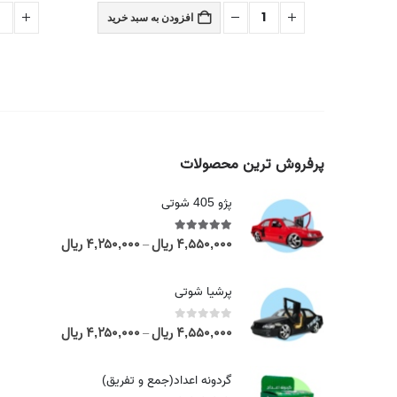
 خرید
افزودن به سبد خرید
پرفروش ترین محصولات
پژو 405 شوتی
۴,۵۵۰,۰۰۰
ریال
۴,۲۵۰,۰۰۰
ریال
out of 5
5.00
P
–
r
i
پرشیا شوتی
c
e
۴,۵۵۰,۰۰۰
ریال
۴,۲۵۰,۰۰۰
ریال
out of 5
0
P
–
r
r
a
i
گردونه اعداد(جمع و تفریق)
n
c