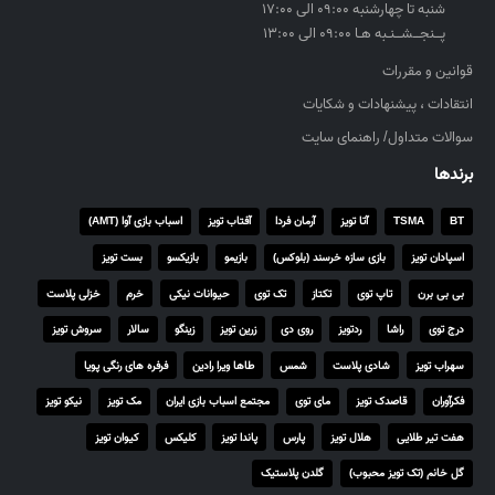
شنبه تا چهارشنبه ۰۹:۰۰ الی ۱۷:۰۰
پــنجــشــنـبه هـا ۰۹:۰۰ الی ۱۳:۰۰
قوانین و مقررات
انتقادات ، پیشنهادات و شکایات
سوالات متداول/ راهنمای سایت
برندها
BT
TSMA
آتا تویز
آرمان فردا
آفتاب تویز
اسباب بازی آوا (AMT)
اسپادان تویز
بازی سازه خرسند (بلوکس)
بازیمو
بازیکسو
بست تویز
بی بی برن
تاپ توی
تکتاز
تک توی
حیوانات نیکی
خرم
خزلی پلاست
درج توی
راشا
ردتویز
روی دی
زرین تویز
زینگو
سالار
سروش تویز
سهراب تویز
شادی پلاست
شمس
طاها ویرا رادین
فرفره های رنگی پویا
فکرآوران
قاصدک تویز
مای توی
مجتمع اسباب بازی ایران
مک تویز
نیکو تویز
هفت تیر طلایی
هلال تویز
پارس
پاندا تویز
کلیکس
کیوان تویز
گل خانم (تک تویز محبوب)
گلدن پلاستیک