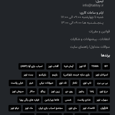
ایمیل:
info@tatitoy.ir
ایام و ساعات کاری:
شنبه تا چهارشنبه ۰۹:۰۰ الی ۱۷:۰۰
پــنجــشــنـبه هـا ۰۹:۰۰ الی ۱۳:۰۰
قوانین و مقررات
انتقادات ، پیشنهادات و شکایات
سوالات متداول/ راهنمای سایت
برندها
BT
TSMA
آتا تویز
آرمان فردا
آفتاب تویز
اسباب بازی آوا (AMT)
اسپادان تویز
بازی سازه خرسند (بلوکس)
بازیمو
بازیکسو
بست تویز
بی بی برن
تاپ توی
تکتاز
تک توی
حیوانات نیکی
خرم
خزلی پلاست
درج توی
راشا
ردتویز
روی دی
زرین تویز
زینگو
سالار
سروش تویز
سهراب تویز
شادی پلاست
شمس
طاها ویرا رادین
فرفره های رنگی پویا
فکرآوران
قاصدک تویز
مای توی
مجتمع اسباب بازی ایران
مک تویز
نیکو تویز