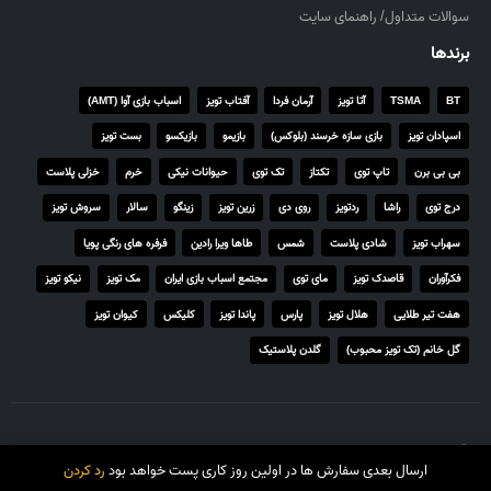
سوالات متداول/ راهنمای سایت
برندها
BT
TSMA
آتا تویز
آرمان فردا
آفتاب تویز
اسباب بازی آوا (AMT)
اسپادان تویز
بازی سازه خرسند (بلوکس)
بازیمو
بازیکسو
بست تویز
بی بی برن
تاپ توی
تکتاز
تک توی
حیوانات نیکی
خرم
خزلی پلاست
درج توی
راشا
ردتویز
روی دی
زرین تویز
زینگو
سالار
سروش تویز
سهراب تویز
شادی پلاست
شمس
طاها ویرا رادین
فرفره های رنگی پویا
فکرآوران
قاصدک تویز
مای توی
مجتمع اسباب بازی ایران
مک تویز
نیکو تویز
هفت تیر طلایی
هلال تویز
پارس
پاندا تویز
کلیکس
کیوان تویز
گل خانم (تک تویز محبوب)
گلدن پلاستیک
© تمامی حقوق برای تاتی توی محفوظ است.
ارسال بعدی سفارش ها در اولین روز کاری پست خواهد بود
رد کردن