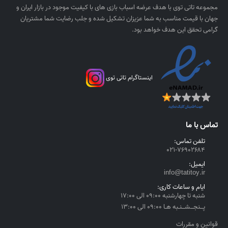
ی
مجموعه تاتی توی با هدف عرضه اسباب بازی های با کیفیت موجود در بازار ایران و
,
ا
جهان با قیمت مناسب به شما عزیزان تشکیل شده و جلب رضایت شما مشتریان
۲
ل
گرامی تحقق این هدف خواهد بود.
۵
۰
,
۰
۰
اینستاگرام تاتی توی
۰
ر
ی
تماس با ما
ا
تلفن تماس:
ل
۰۲۱-۷۶۹۰۲۶۸۴
t
ایمیل:
h
info@tatitoy.ir
r
ایام و ساعات کاری:
o
شنبه تا چهارشنبه ۰۹:۰۰ الی ۱۷:۰۰
u
پــنجــشــنـبه هـا ۰۹:۰۰ الی ۱۳:۰۰
g
h
قوانین و مقررات