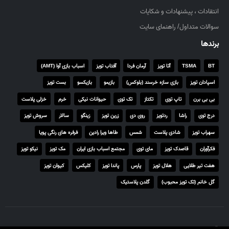
۴
انتقادات ، پیشنهادات و شکایات
,
سوالات متداول/ راهنمای سایت
۵
۵
برندها
۰
,
BT
TSMA
آتا تویز
آرمان فردا
آفتاب تویز
اسباب بازی آوا (AMT)
۰
اسپادان تویز
بازی سازه خرسند (بلوکس)
بازیمو
بازیکسو
بست تویز
۰
۰
بی بی برن
تاپ توی
تکتاز
تک توی
حیوانات نیکی
خرم
خزلی پلاست
درج توی
راشا
ردتویز
روی دی
زرین تویز
زینگو
سالار
سروش تویز
ر
ی
سهراب تویز
شادی پلاست
شمس
طاها ویرا رادین
فرفره های رنگی پویا
ا
فکرآوران
قاصدک تویز
مای توی
مجتمع اسباب بازی ایران
مک تویز
نیکو تویز
ل
هفت تیر طلایی
هلال تویز
پارس
پاندا تویز
کلیکس
کیوان تویز
گل خانم (تک تویز محبوب)
گلدن پلاستیک
© تمامی حقوق برای تاتی توی محفوظ است.