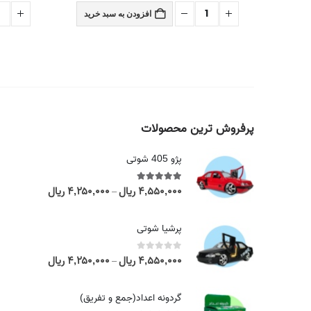
 خرید
افزودن به سبد خرید
پرفروش ترین محصولات
پژو 405 شوتی
۴,۵۵۰,۰۰۰
ریال
۴,۲۵۰,۰۰۰
ریال
out of 5
5.00
P
–
r
i
پرشیا شوتی
c
e
۴,۵۵۰,۰۰۰
ریال
۴,۲۵۰,۰۰۰
ریال
out of 5
0
P
–
r
r
a
i
گردونه اعداد(جمع و تفریق)
n
c