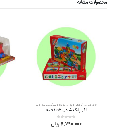
محصولات مشابه
بازی فکری ، گروهی و پازل
,
تفریح و سرگرمی
,
ساز و باز
لگو پارک شادی 58 قطعه
۶,۷۹۰,۰۰۰
ریال
out of 5
0