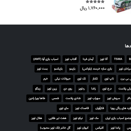
۱,۷۶۰,۰۰۰
ریال
out of 5
5.00
دها
B
TSMA
آتا تویز
آرمان فردا
آفتاب تویز
اسباب بازی آوا (AMT)
پادان تویز
بازی سازه خرسند (بلوکس)
بازیمو
بازیکسو
بست تویز
 بی برن
تاپ توی
تکتاز
تک توی
حیوانات نیکی
خرم
لی پلاست
درج توی
راشا
ردتویز
روی دی
زرین تویز
زینگو
لار
سروش تویز
سهراب تویز
شادی پلاست
شمس
طاها ویرا رادین
فره های رنگی پویا
فکرآوران
قاصدک تویز
مای توی
تمع اسباب بازی ایران
مک تویز
نیکو تویز
هفت تیر طلایی
هلال تویز
رس
پاندا تویز
کلیکس
کیوان تویز
گل خانم (تک تویز محبوب)