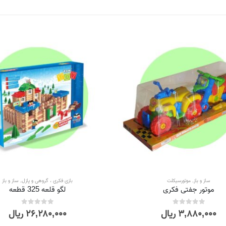
ساز و باز
,
موتورسیکلت
بازی فکری ، گروهی و پازل
,
ساز و باز
موتور جفتی فکری
لگو قلعه 325 قطعه
۳,۸۸۰,۰۰۰
ریال
۲۶,۲۸۰,۰۰۰
ریال
out of 5
0
out of 5
0