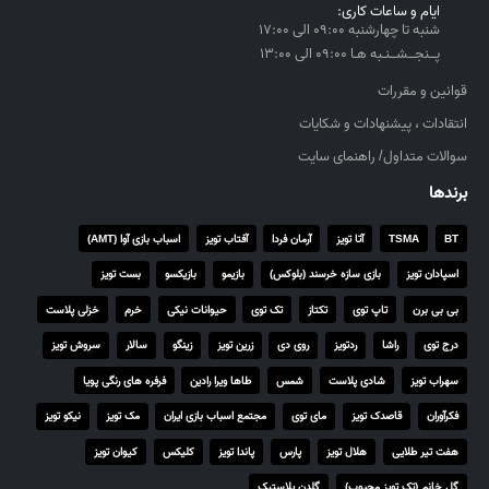
ایام و ساعات کاری:
شنبه تا چهارشنبه ۰۹:۰۰ الی ۱۷:۰۰
پــنجــشــنـبه هـا ۰۹:۰۰ الی ۱۳:۰۰
قوانین و مقررات
انتقادات ، پیشنهادات و شکایات
سوالات متداول/ راهنمای سایت
برندها
BT
TSMA
آتا تویز
آرمان فردا
آفتاب تویز
اسباب بازی آوا (AMT)
اسپادان تویز
بازی سازه خرسند (بلوکس)
بازیمو
بازیکسو
بست تویز
بی بی برن
تاپ توی
تکتاز
تک توی
حیوانات نیکی
خرم
خزلی پلاست
درج توی
راشا
ردتویز
روی دی
زرین تویز
زینگو
سالار
سروش تویز
سهراب تویز
شادی پلاست
شمس
طاها ویرا رادین
فرفره های رنگی پویا
فکرآوران
قاصدک تویز
مای توی
مجتمع اسباب بازی ایران
مک تویز
نیکو تویز
هفت تیر طلایی
هلال تویز
پارس
پاندا تویز
کلیکس
کیوان تویز
گل خانم (تک تویز محبوب)
گلدن پلاستیک