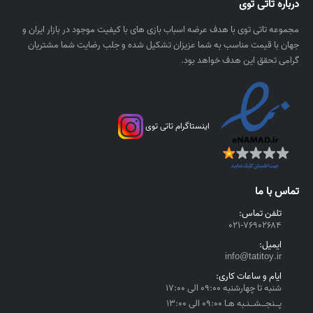
درباره تاتی توی
ر
۰
ی
,
مجموعه تاتی توی با هدف عرضه اسباب بازی های با کیفیت موجود در بازار ایران و
ا
۰
جهان با قیمت مناسب به شما عزیزان تشکیل شده و جلب رضایت شما مشتریان
ل
۰
گرامی تحقق این هدف خواهد بود.
۰
ر
ی
اینستاگرام تاتی توی
ا
ل
t
h
تماس با ما
r
o
تلفن تماس:
۰۲۱-۷۶۹۰۲۶۸۴
u
g
ایمیل:
h
info@tatitoy.ir
۴
ایام و ساعات کاری:
,
شنبه تا چهارشنبه ۰۹:۰۰ الی ۱۷:۰۰
۵
پــنجــشــنـبه هـا ۰۹:۰۰ الی ۱۳:۰۰