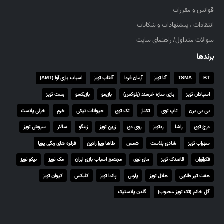
۵
قوانین و مقررات
۰
انتقادات ، پیشنهادات و شکایات
,
۰
سوالات متداول/ راهنمای سایت
۰
برندها
۰
BT
TSMA
آتا تویز
آرمان فردا
آفتاب تویز
اسباب بازی آوا (AMT)
ر
ی
اسپادان تویز
بازی سازه خرسند (بلوکس)
بازیمو
بازیکسو
بست تویز
ا
بی بی برن
تاپ توی
تکتاز
تک توی
حیوانات نیکی
خرم
خزلی پلاست
ل
درج توی
راشا
ردتویز
روی دی
زرین تویز
زینگو
سالار
سروش تویز
سهراب تویز
شادی پلاست
شمس
طاها ویرا رادین
فرفره های رنگی پویا
فکرآوران
قاصدک تویز
مای توی
مجتمع اسباب بازی ایران
مک تویز
نیکو تویز
هفت تیر طلایی
هلال تویز
پارس
پاندا تویز
کلیکس
کیوان تویز
گل خانم (تک تویز محبوب)
گلدن پلاستیک