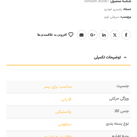
شناسه محصول:
soroush-351007
دسته:
پلیس
,
خودرو
برچسب:
سروش تویز
افزودن به علاقمندی ها
توضیحات تکمیلی
جنسیت
مناسب برای پسر
ویژگی حرکتی
قدرتی
جنس کالا
پلاستیکی
نوع بسته بندی
سلفونی
منبع تغذیه
فاقد منبع تغذیه