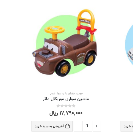
خودرو
,
فضای باز و سوار شدنی
ماشین سواری موزیکال ماتر
۱۷,۷۹۰,۰۰۰
ریال
out of 5
0
 خرید
افزودن به سبد خرید