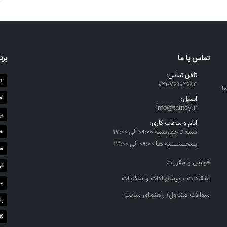
تماس با ما
برن
تلفن تماس:
T
۰۲۱-۷۶۹۰۲۶۸۴
ا
اس
ایمیل:
info@tatitoy.ir
بی
ایام و ساعات کاری:
شنبه تا چهارشنبه ۰۹:۰۰ الی ۱۷:۰۰
خز
پــنجــشــنـبه هـا ۰۹:۰۰ الی ۱۳:۰۰
سا
قوانین و مقررات
فر
انتقادات ، پیشنهادات و شکایات
مج
سوالات متداول/ راهنمای سایت
پا
گل