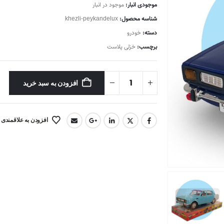
موجودی انبار:
موجود در انبار
شناسه محصول:
khezli-peykandelux
دسته:
خودرو
برچسب:
خزلی پلاست
افزودن به سبد خرید
افزودن به علاقمندی 