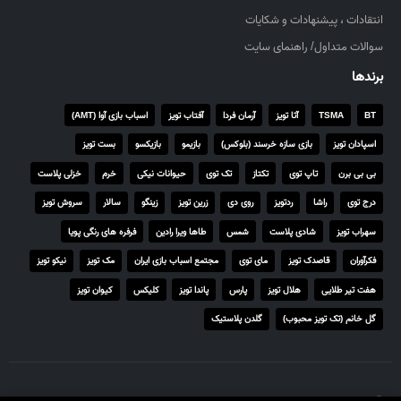
۰
انتقادات ، پیشنهادات و شکایات
,
۰
سوالات متداول/ راهنمای سایت
۰
برندها
۰
BT
TSMA
آتا تویز
آرمان فردا
آفتاب تویز
اسباب بازی آوا (AMT)
ر
ی
اسپادان تویز
بازی سازه خرسند (بلوکس)
بازیمو
بازیکسو
بست تویز
ا
بی بی برن
تاپ توی
تکتاز
تک توی
حیوانات نیکی
خرم
خزلی پلاست
ل
درج توی
راشا
ردتویز
روی دی
زرین تویز
زینگو
سالار
سروش تویز
سهراب تویز
شادی پلاست
شمس
طاها ویرا رادین
فرفره های رنگی پویا
فکرآوران
قاصدک تویز
مای توی
مجتمع اسباب بازی ایران
مک تویز
نیکو تویز
هفت تیر طلایی
هلال تویز
پارس
پاندا تویز
کلیکس
کیوان تویز
گل خانم (تک تویز محبوب)
گلدن پلاستیک
© تمامی حقوق برای تاتی توی محفوظ است.