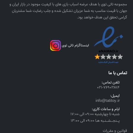
ی
,
مجموعه تاتی توی با هدف عرضه اسباب بازی های با کیفیت موجود در بازار ایران و
ا
۰
جهان با قیمت مناسب به شما عزیزان تشکیل شده و جلب رضایت شما مشتریان
ل
۰
گرامی تحقق این هدف خواهد بود.
۰
ر
ی
اینستاگرام تاتی توی
ا
ل
t
h
تماس با ما
r
o
تلفن تماس:
۰۲۱-۷۶۹۰۲۶۸۴
u
g
ایمیل:
h
info@tatitoy.ir
۴
ایام و ساعات کاری:
,
شنبه تا چهارشنبه ۰۹:۰۰ الی ۱۷:۰۰
۵
پــنجــشــنـبه هـا ۰۹:۰۰ الی ۱۳:۰۰
۵
قوانین و مقررات