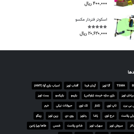
e
۴۰۰,۰۰۰
ریال
out of 5
5.00
r
a
اسکوتر فنردار مکسو
n
g
۲۰,۶۲۰,۰۰۰
ریال
out of 5
5.00
e
:
۴
,
۲
دها
۵
۰
B
TSMA
آتا تویز
آرمان فردا
آفتاب تویز
اسباب بازی آوا (AMT)
,
۰
پادان تویز
بازی سازه خرسند (بلوکس)
بازیمو
بازیکسو
بست تویز
۰
 بی برن
تاپ توی
تکتاز
تک توی
حیوانات نیکی
خرم
۰
لی پلاست
درج توی
راشا
ردتویز
روی دی
زرین تویز
زینگو
ر
لار
سروش تویز
سهراب تویز
شادی پلاست
شمس
طاها ویرا رادین
ی