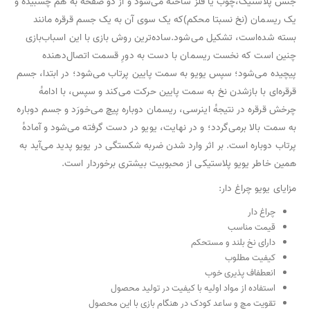
جنس پلاستیک،چوب یا فلز ساخته می‌شود و از دو صفحه به هم چسبیده و
یک ریسمان (نخ نسبتا محکم)که یک سوی آن به یک جسم قرقره مانند
بسته شده‌است، تشکیل می‌شود.ساده‌ترین روش بازی با این اسباب‌بازی
چنین است که نخست ریسمان با دست به دورِ قسمت اتصال‌دهنده
پیچیده می‌شود؛ سپس یویو به سمت پایین پرتاب می‌شود؛ در ابتدا، جسم
قرقره‌ای با بازشدن نخ به سمت پایین حرکت می‌کند و سپس، با ادامهٔ
چرخش قرقره در نتیجهٔ اینرسی، ریسمان دوباره پیچ می‌خورَد و جسم دوباره
به سمت بالا برمی‌گردد؛ و در نهایت، یویو در دست گرفته می‌شود و آمادهٔ
پرتاب دوباره است. بر اثر وارد شدن ضربه شکستگی در یویو پدید می‌آید به
همین خاطر یویو پلاستیکی از محبوبیت بیشتری برخوردار است.
مزایای یویو چراغ دار:
چراغ دار
قیمت مناسب
دارای نخ بلند و مستحکم
کیفیت مطلوب
انعطفاف پذیری خوب
استفاده از مواد اولیه با کیفیت در تولید محصول
تقویت مچ و ساعد کودک در هنگام بازی با این محصول