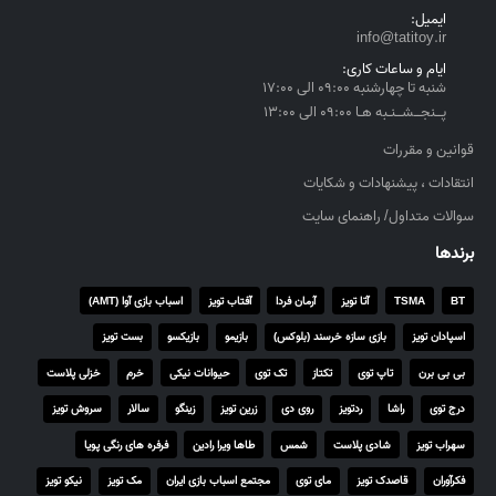
g
ایمیل:
h
info@tatitoy.ir
۴
ایام و ساعات کاری:
,
شنبه تا چهارشنبه ۰۹:۰۰ الی ۱۷:۰۰
۵
پــنجــشــنـبه هـا ۰۹:۰۰ الی ۱۳:۰۰
۵
قوانین و مقررات
۰
انتقادات ، پیشنهادات و شکایات
,
۰
سوالات متداول/ راهنمای سایت
۰
برندها
۰
BT
TSMA
آتا تویز
آرمان فردا
آفتاب تویز
اسباب بازی آوا (AMT)
ر
ی
اسپادان تویز
بازی سازه خرسند (بلوکس)
بازیمو
بازیکسو
بست تویز
ا
بی بی برن
تاپ توی
تکتاز
تک توی
حیوانات نیکی
خرم
خزلی پلاست
ل
درج توی
راشا
ردتویز
روی دی
زرین تویز
زینگو
سالار
سروش تویز
سهراب تویز
شادی پلاست
شمس
طاها ویرا رادین
فرفره های رنگی پویا
فکرآوران
قاصدک تویز
مای توی
مجتمع اسباب بازی ایران
مک تویز
نیکو تویز