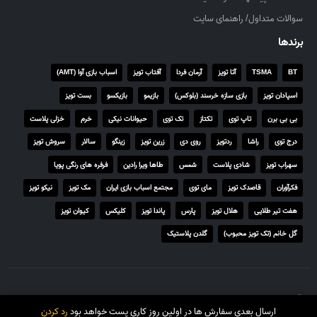
۰
سوالات متداول/ راهنمای سایت
۰
برندها
۰
BT
TSMA
آتا تویز
آرمان فردا
آفتاب تویز
اسباب بازی آوا (AMT)
ر
ی
اسپادان تویز
بازی سازه خرسند (بلوکس)
بازیمو
بازیکسو
بست تویز
ا
بی بی برن
تاپ توی
تکتاز
تک توی
حیوانات نیکی
خرم
خزلی پلاست
ل
درج توی
راشا
ردتویز
روی دی
زرین تویز
زینگو
سالار
سروش تویز
سهراب تویز
شادی پلاست
شمس
طاها ویرا رادین
فرفره های رنگی پویا
فکرآوران
قاصدک تویز
مای توی
مجتمع اسباب بازی ایران
مک تویز
نیکو تویز
هفت تیر طلایی
هلال تویز
پارس
پاندا تویز
کلیکس
کیوان تویز
گل خانم (تک تویز محبوب)
گلدن پلاستیک
© تمامی حقوق برای تاتی توی محفوظ است.
ارسال بعدی سفارش ها در اولین روز کاری پست خواهد بود
رد کردن