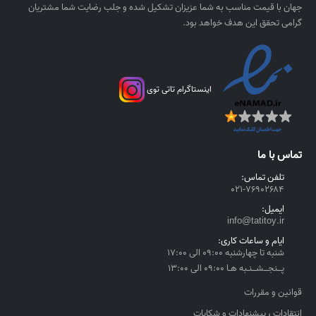
ا
۰
جهان با قیمت مناسب به شما عزیزان تشکیل شده و جلب رضایت شما مشتریان
ل
۰
گرامی تحقق این هدف خواهد بود.
۰
ر
ی
اینستاگرام تاتی توی
ا
ل
t
h
تماس با ما
r
o
تلفن تماس:
۰۲۱-۷۶۹۰۲۶۸۴
u
g
ایمیل:
h
info@tatitoy.ir
۴
ایام و ساعات کاری:
,
شنبه تا چهارشنبه ۰۹:۰۰ الی ۱۷:۰۰
۵
پــنجــشــنـبه هـا ۰۹:۰۰ الی ۱۳:۰۰
۵
قوانین و مقررات
۰
انتقادات ، پیشنهادات و شکایات
,