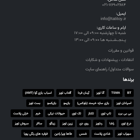
۰۲۱-۷۶۹۰۲۶۸۴
u
g
ایمیل:
h
info@tatitoy.ir
۴
ایام و ساعات کاری:
,
شنبه تا چهارشنبه ۰۹:۰۰ الی ۱۷:۰۰
۵
پــنجــشــنـبه هـا ۰۹:۰۰ الی ۱۳:۰۰
۵
قوانین و مقررات
۰
انتقادات ، پیشنهادات و شکایات
,
۰
سوالات متداول/ راهنمای سایت
۰
برندها
۰
BT
TSMA
آتا تویز
آرمان فردا
آفتاب تویز
اسباب بازی آوا (AMT)
ر
ی
اسپادان تویز
بازی سازه خرسند (بلوکس)
بازیمو
بازیکسو
بست تویز
ا
بی بی برن
تاپ توی
تکتاز
تک توی
حیوانات نیکی
خرم
خزلی پلاست
ل
درج توی
راشا
ردتویز
روی دی
زرین تویز
زینگو
سالار
سروش تویز
سهراب تویز
شادی پلاست
شمس
طاها ویرا رادین
فرفره های رنگی پویا