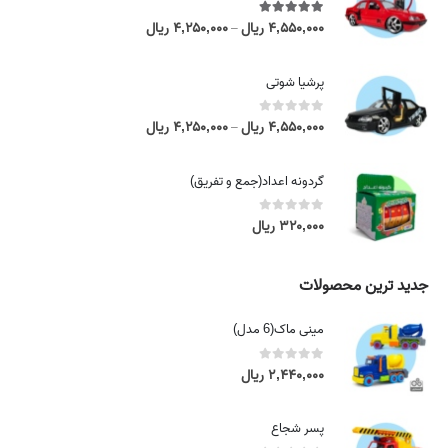
5.00
out of 5
۴,۵۵۰,۰۰۰
ریال
۴,۲۵۰,۰۰۰
ریال
P
–
r
i
پرشیا شوتی
c
e
0
out of 5
۴,۵۵۰,۰۰۰
ریال
۴,۲۵۰,۰۰۰
ریال
P
–
r
r
a
i
گردونه اعداد(جمع و تفریق)
n
c
g
e
0
out of 5
۳۲۰,۰۰۰
ریال
e
r
:
a
۴
n
جدید ترین محصولات
,
g
۲
e
مینی ماک(6 مدل)
۵
:
۰
۴
0
out of 5
۲,۴۴۰,۰۰۰
ریال
,
,
۰
۲
۰
پسر شجاع
۵
۰