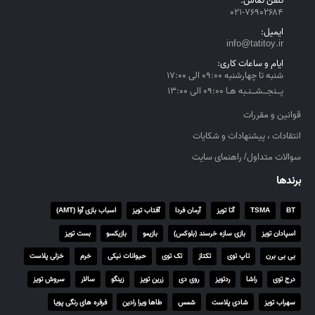
تلفن تماس:
۰۲۱-۷۶۹۰۲۶۸۴
u
g
ایمیل:
h
info@tatitoy.ir
۴
ایام و ساعات کاری:
,
شنبه تا چهارشنبه ۰۹:۰۰ الی ۱۷:۰۰
۵
پــنجــشــنـبه هـا ۰۹:۰۰ الی ۱۳:۰۰
۵
قوانین و مقررات
۰
انتقادات ، پیشنهادات و شکایات
,
۰
سوالات متداول/ راهنمای سایت
۰
برندها
۰
BT
TSMA
آتا تویز
آرمان فردا
آفتاب تویز
اسباب بازی آوا (AMT)
ر
ی
اسپادان تویز
بازی سازه خرسند (بلوکس)
بازیمو
بازیکسو
بست تویز
ا
بی بی برن
تاپ توی
تکتاز
تک توی
حیوانات نیکی
خرم
خزلی پلاست
ل
درج توی
راشا
ردتویز
روی دی
زرین تویز
زینگو
سالار
سروش تویز
سهراب تویز
شادی پلاست
شمس
طاها ویرا رادین
فرفره های رنگی پویا