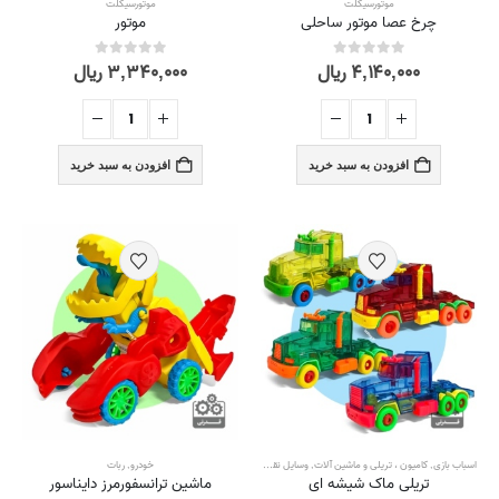
موتورسیکلت
موتورسیکلت
چرخ عصا موتور ساحلی
موتور
۴,۱۴۰,۰۰۰
ریال
۳,۳۴۰,۰۰۰
ریال
out of 5
0
out of 5
0
افزودن به سبد خرید
افزودن به سبد خرید
اسباب بازی
,
کامیون ، تریلی و ماشین آلات
,
وسایل نقلیه و ماشین آلات
خودرو
,
ربات
تریلی ماک شیشه ای
ماشین ترانسفورمرز دایناسور