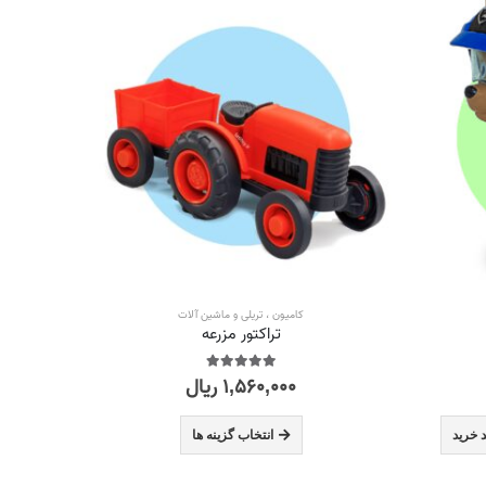
کامیون ، تریلی و ماشین آلات
تراکتور مزرعه
۱,۵۶۰,۰۰۰
ریال
out of 5
5.00
این
 خرید
انتخاب گزینه ها
محصول
دارای