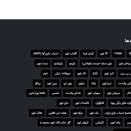
انواع
مختلفی
می
باشد.
گزینه
ها
دها
ممکن
است
B
TSMA
آتا تویز
آرمان فردا
آفتاب تویز
اسباب بازی آوا (AMT)
در
پادان تویز
بازی سازه خرسند (بلوکس)
بازیمو
بازیکسو
بست تویز
صفحه
 بی برن
تاپ توی
تکتاز
تک توی
حیوانات نیکی
خرم
محصول
انتخاب
لی پلاست
درج توی
راشا
ردتویز
روی دی
زرین تویز
زینگو
شوند
لار
سروش تویز
سهراب تویز
شادی پلاست
شمس
طاها ویرا رادین
فره های رنگی پویا
فکرآوران
قاصدک تویز
مای توی
تمع اسباب بازی ایران
مک تویز
نیکو تویز
هفت تیر طلایی
هلال تویز
رس
پاندا تویز
کلیکس
کیوان تویز
گل خانم (تک تویز محبوب)