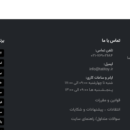
تماس با ما
برن
تلفن تماس:
T
۰۲۱-۷۶۹۰۲۶۸۴
ا
اس
ایمیل:
info@tatitoy.ir
بی
ایام و ساعات کاری:
شنبه تا چهارشنبه ۰۹:۰۰ الی ۱۷:۰۰
خز
پــنجــشــنـبه هـا ۰۹:۰۰ الی ۱۳:۰۰
سا
قوانین و مقررات
فر
انتقادات ، پیشنهادات و شکایات
مج
سوالات متداول/ راهنمای سایت
پا