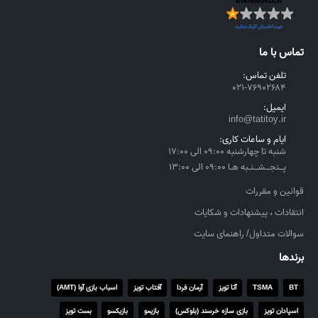
تماس با ما
تلفن تماس:
۰۲۱-۷۶۹۰۲۶۸۴
ایمیل:
info@tatitoy.ir
ایام و ساعات کاری:
شنبه تا چهارشنبه ۰۹:۰۰ الی ۱۷:۰۰
پــنجــشــنـبه هـا ۰۹:۰۰ الی ۱۳:۰۰
قوانین و مقررات
انتقادات ، پیشنهادات و شکایات
سوالات متداول/ راهنمای سایت
برندها
BT
TSMA
آتا تویز
آرمان فردا
آفتاب تویز
اسباب بازی آوا (AMT)
اسپادان تویز
بازی سازه خرسند (بلوکس)
بازیمو
بازیکسو
بست تویز