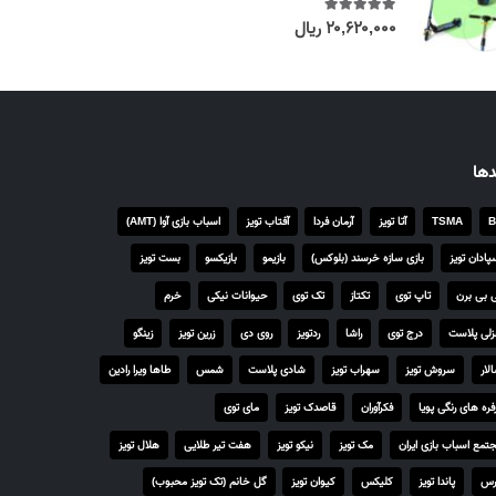
g
۲۰,۶۲۰,۰۰۰
ریال
out of 5
5.00
e
:
۴
,
۲
دها
۵
۰
B
TSMA
آتا تویز
آرمان فردا
آفتاب تویز
اسباب بازی آوا (AMT)
,
۰
پادان تویز
بازی سازه خرسند (بلوکس)
بازیمو
بازیکسو
بست تویز
۰
 بی برن
تاپ توی
تکتاز
تک توی
حیوانات نیکی
خرم
۰
لی پلاست
درج توی
راشا
ردتویز
روی دی
زرین تویز
زینگو
ر
لار
سروش تویز
سهراب تویز
شادی پلاست
شمس
طاها ویرا رادین
ی
فره های رنگی پویا
فکرآوران
قاصدک تویز
مای توی
ا
ل
تمع اسباب بازی ایران
مک تویز
نیکو تویز
هفت تیر طلایی
هلال تویز
t
رس
پاندا تویز
کلیکس
کیوان تویز
گل خانم (تک تویز محبوب)