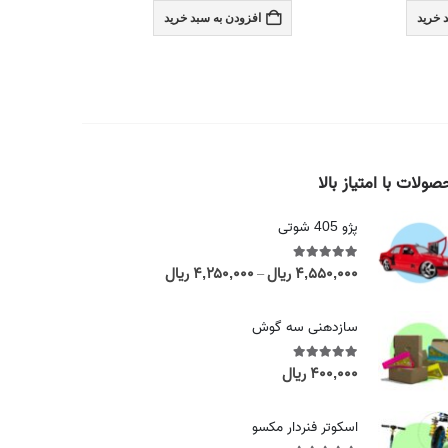
 خرید
افزودن به سبد خرید
ولات با امتیاز بالا
پژو 405 شوتی
۴,۵۵۰,۰۰۰
ریال
۴,۲۵۰,۰۰۰
ریال
out of 5
5.00
P
–
r
i
سازدهنی سه گوش
c
e
۴۰۰,۰۰۰
ریال
out of 5
5.00
r
a
اسکوتر فنردار مکسو
n