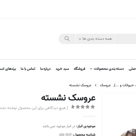
همه دسته بندی ها
صلی
دسته بندی محصولات
فروشگاه
سبد خرید
درباره ما
تماس با ما
برندهای اسب
حیوانات و ...)
,
عروسک
عروسک نشسته
عروسک نشسته
( هیچ دیدگاهی برای این محصول نوشته نشده
out of 5
0
موجودی انبار:
در انبار موجود نمی باشد
شناسه محصول:
ata-doll