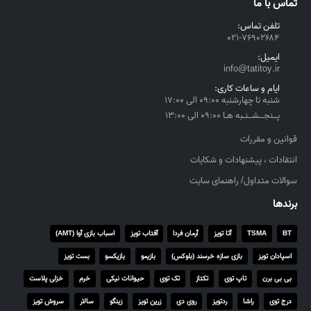
تماس با ما
r
o
تلفن تماس:
۰۲۱-۷۶۹۰۲۶۸۴
u
g
ایمیل:
h
info@tatitoy.ir
۴
ایام و ساعات کاری:
,
شنبه تا چهارشنبه ۰۹:۰۰ الی ۱۷:۰۰
۵
پــنجــشــنـبه هـا ۰۹:۰۰ الی ۱۳:۰۰
۵
قوانین و مقررات
۰
انتقادات ، پیشنهادات و شکایات
,
۰
سوالات متداول/ راهنمای سایت
۰
برندها
۰
BT
TSMA
آتا تویز
آرمان فردا
آفتاب تویز
اسباب بازی آوا (AMT)
ر
ی
اسپادان تویز
بازی سازه خرسند (بلوکس)
بازیمو
بازیکسو
بست تویز
ا
بی بی برن
تاپ توی
تکتاز
تک توی
حیوانات نیکی
خرم
خزلی پلاست
ل
درج توی
راشا
ردتویز
روی دی
زرین تویز
زینگو
سالار
سروش تویز