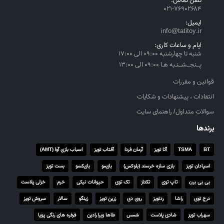
تلفن تماس:
۰۲۱-۷۶۹۰۲۶۸۴
ایمیل:
info@tatitoy.ir
ایام و ساعات کاری:
شنبه تا چهارشنبه ۰۹:۰۰ الی ۱۷:۰۰
پــنجــشــنـبه هـا ۰۹:۰۰ الی ۱۳:۰۰
قوانین و مقررات
انتقادات ، پیشنهادات و شکایات
سوالات متداول/ راهنمای سایت
برندها
BT
TSMA
آتا تویز
آرمان فردا
آفتاب تویز
اسباب بازی آوا (AMT)
اسپادان تویز
بازی سازه خرسند (بلوکس)
بازیمو
بازیکسو
بست تویز
بی بی برن
تاپ توی
تکتاز
تک توی
حیوانات نیکی
خرم
خزلی پلاست
درج توی
راشا
ردتویز
روی دی
زرین تویز
زینگو
سالار
سروش تویز
سهراب تویز
شادی پلاست
شمس
طاها ویرا رادین
فرفره های رنگی پویا