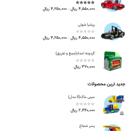
5.00
out of 5
۴,۵۵۰,۰۰۰
ریال
۴,۲۵۰,۰۰۰
ریال
P
–
r
i
پرشیا شوتی
c
e
0
out of 5
۴,۵۵۰,۰۰۰
ریال
۴,۲۵۰,۰۰۰
ریال
P
–
r
r
a
i
گردونه اعداد(جمع و تفریق)
n
c
g
e
0
out of 5
۳۲۰,۰۰۰
ریال
e
r
:
a
۴
n
جدید ترین محصولات
,
g
۲
e
مینی ماک(6 مدل)
۵
:
۰
۴
0
out of 5
۲,۴۴۰,۰۰۰
ریال
,
,
۰
۲
۰
پسر شجاع
۵
۰