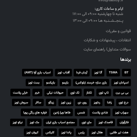
info@tatitoy.ir
ایام و ساعات کاری:
شنبه تا چهارشنبه ۰۹:۰۰ الی ۱۷:۰۰
پــنجــشــنـبه هـا ۰۹:۰۰ الی ۱۳:۰۰
قوانین و مقررات
انتقادات ، پیشنهادات و شکایات
سوالات متداول/ راهنمای سایت
برندها
BT
TSMA
آتا تویز
آرمان فردا
آفتاب تویز
اسباب بازی آوا (AMT)
اسپادان تویز
بازی سازه خرسند (بلوکس)
بازیمو
بازیکسو
بست تویز
بی بی برن
تاپ توی
تکتاز
تک توی
حیوانات نیکی
خرم
خزلی پلاست
درج توی
راشا
ردتویز
روی دی
زرین تویز
زینگو
سالار
سروش تویز
سهراب تویز
شادی پلاست
شمس
طاها ویرا رادین
فرفره های رنگی پویا
فکرآوران
قاصدک تویز
مای توی
مجتمع اسباب بازی ایران
مک تویز
نیکو تویز
هفت تیر طلایی
هلال تویز
پارس
پاندا تویز
کلیکس
کیوان تویز