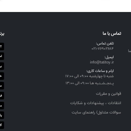
تماس با ما
برن
تلفن تماس:
T
۰۲۱-۷۶۹۰۲۶۸۴
ا
اس
ایمیل:
info@tatitoy.ir
بی
ایام و ساعات کاری:
شنبه تا چهارشنبه ۰۹:۰۰ الی ۱۷:۰۰
خز
پــنجــشــنـبه هـا ۰۹:۰۰ الی ۱۳:۰۰
سا
قوانین و مقررات
فر
انتقادات ، پیشنهادات و شکایات
مج
سوالات متداول/ راهنمای سایت
پا
گل