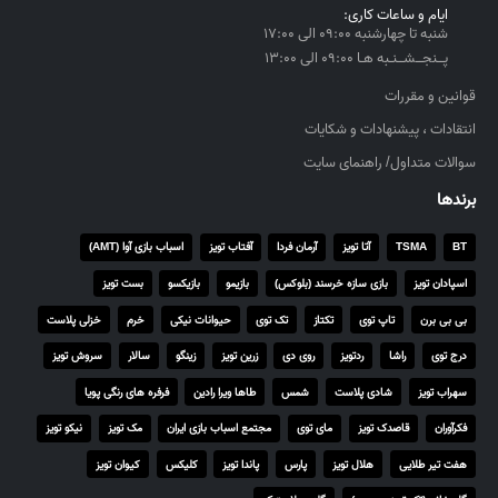
ایام و ساعات کاری:
شنبه تا چهارشنبه ۰۹:۰۰ الی ۱۷:۰۰
پــنجــشــنـبه هـا ۰۹:۰۰ الی ۱۳:۰۰
قوانین و مقررات
انتقادات ، پیشنهادات و شکایات
سوالات متداول/ راهنمای سایت
برندها
BT
TSMA
آتا تویز
آرمان فردا
آفتاب تویز
اسباب بازی آوا (AMT)
اسپادان تویز
بازی سازه خرسند (بلوکس)
بازیمو
بازیکسو
بست تویز
بی بی برن
تاپ توی
تکتاز
تک توی
حیوانات نیکی
خرم
خزلی پلاست
درج توی
راشا
ردتویز
روی دی
زرین تویز
زینگو
سالار
سروش تویز
سهراب تویز
شادی پلاست
شمس
طاها ویرا رادین
فرفره های رنگی پویا
فکرآوران
قاصدک تویز
مای توی
مجتمع اسباب بازی ایران
مک تویز
نیکو تویز
هفت تیر طلایی
هلال تویز
پارس
پاندا تویز
کلیکس
کیوان تویز