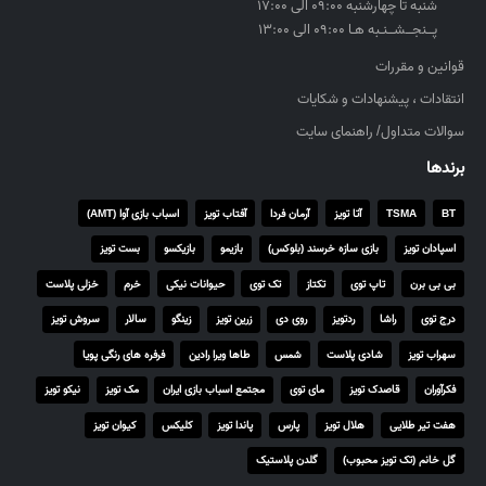
,
شنبه تا چهارشنبه ۰۹:۰۰ الی ۱۷:۰۰
۵
پــنجــشــنـبه هـا ۰۹:۰۰ الی ۱۳:۰۰
۵
قوانین و مقررات
۰
انتقادات ، پیشنهادات و شکایات
,
۰
سوالات متداول/ راهنمای سایت
۰
برندها
۰
BT
TSMA
آتا تویز
آرمان فردا
آفتاب تویز
اسباب بازی آوا (AMT)
ر
ی
اسپادان تویز
بازی سازه خرسند (بلوکس)
بازیمو
بازیکسو
بست تویز
ا
بی بی برن
تاپ توی
تکتاز
تک توی
حیوانات نیکی
خرم
خزلی پلاست
ل
درج توی
راشا
ردتویز
روی دی
زرین تویز
زینگو
سالار
سروش تویز
سهراب تویز
شادی پلاست
شمس
طاها ویرا رادین
فرفره های رنگی پویا
فکرآوران
قاصدک تویز
مای توی
مجتمع اسباب بازی ایران
مک تویز
نیکو تویز
هفت تیر طلایی
هلال تویز
پارس
پاندا تویز
کلیکس
کیوان تویز
گل خانم (تک تویز محبوب)
گلدن پلاستیک