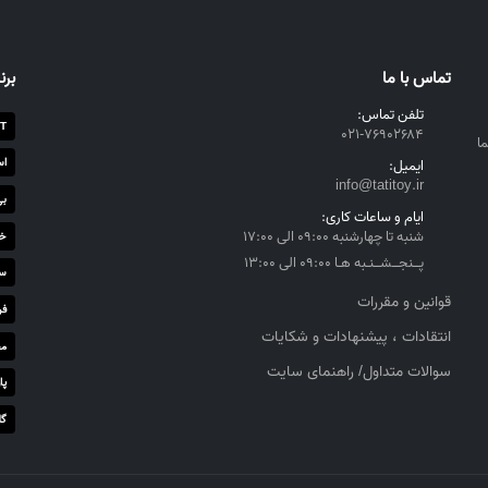
تماس با ما
برن
تلفن تماس:
T
۰۲۱-۷۶۹۰۲۶۸۴
ا
اس
ایمیل:
info@tatitoy.ir
بی
ایام و ساعات کاری:
شنبه تا چهارشنبه ۰۹:۰۰ الی ۱۷:۰۰
خز
پــنجــشــنـبه هـا ۰۹:۰۰ الی ۱۳:۰۰
سا
قوانین و مقررات
فر
انتقادات ، پیشنهادات و شکایات
مج
سوالات متداول/ راهنمای سایت
پا
گل