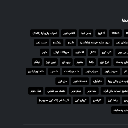
۴
,
۲
دها
۵
۰
B
TSMA
آتا تویز
آرمان فردا
آفتاب تویز
اسباب بازی آوا (AMT)
,
۰
پادان تویز
بازی سازه خرسند (بلوکس)
بازیمو
بازیکسو
بست تویز
۰
 بی برن
تاپ توی
تکتاز
تک توی
حیوانات نیکی
خرم
۰
لی پلاست
درج توی
راشا
ردتویز
روی دی
زرین تویز
زینگو
ر
لار
سروش تویز
سهراب تویز
شادی پلاست
شمس
طاها ویرا رادین
ی
فره های رنگی پویا
فکرآوران
قاصدک تویز
مای توی
ا
ل
تمع اسباب بازی ایران
مک تویز
نیکو تویز
هفت تیر طلایی
هلال تویز
t
رس
پاندا تویز
کلیکس
کیوان تویز
گل خانم (تک تویز محبوب)
h
دن پلاستیک
r
o
u