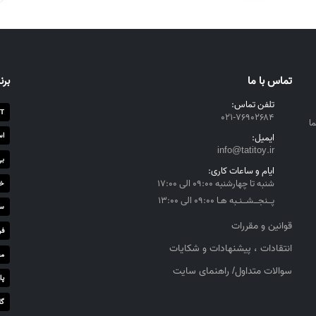
تماس با ما
برن
تلفن تماس:
T
۰۲۱-۷۶۹۰۲۶۸۴
ا
اس
ایمیل:
info@tatitoy.ir
بی
ایام و ساعات کاری:
شنبه تا چهارشنبه ۰۹:۰۰ الی ۱۷:۰۰
خز
پــنجــشــنـبه هـا ۰۹:۰۰ الی ۱۳:۰۰
سا
قوانین و مقررات
فر
انتقادات ، پیشنهادات و شکایات
مج
سوالات متداول/ راهنمای سایت
پا
گل