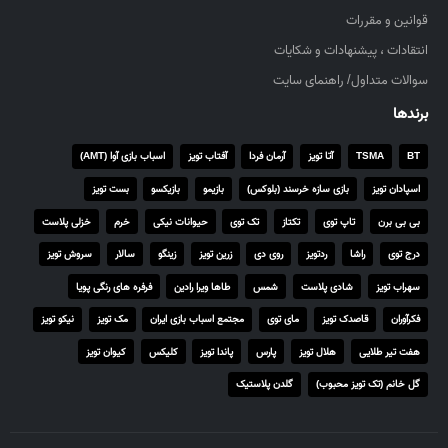
۵
قوانین و مقررات
۰
انتقادات ، پیشنهادات و شکایات
,
۰
سوالات متداول/ راهنمای سایت
۰
برندها
۰
BT
TSMA
آتا تویز
آرمان فردا
آفتاب تویز
اسباب بازی آوا (AMT)
ر
ی
اسپادان تویز
بازی سازه خرسند (بلوکس)
بازیمو
بازیکسو
بست تویز
ا
بی بی برن
تاپ توی
تکتاز
تک توی
حیوانات نیکی
خرم
خزلی پلاست
ل
درج توی
راشا
ردتویز
روی دی
زرین تویز
زینگو
سالار
سروش تویز
سهراب تویز
شادی پلاست
شمس
طاها ویرا رادین
فرفره های رنگی پویا
فکرآوران
قاصدک تویز
مای توی
مجتمع اسباب بازی ایران
مک تویز
نیکو تویز
هفت تیر طلایی
هلال تویز
پارس
پاندا تویز
کلیکس
کیوان تویز
گل خانم (تک تویز محبوب)
گلدن پلاستیک