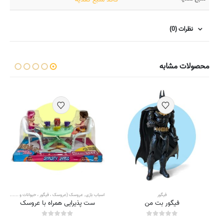
نظرات (0)
محصولات مشابه
فیگور
اسباب بازی
,
عروسک (عروسک ، فیگور ، حیوانات و ...)
,
فیگور
,
فیگور بت من
ست پذیرایی همراه با عروسک