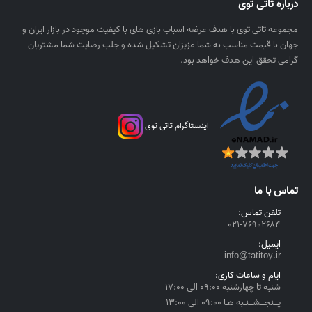
درباره تاتی توی
ر
۰
ی
,
مجموعه تاتی توی با هدف عرضه اسباب بازی های با کیفیت موجود در بازار ایران و
ا
۰
جهان با قیمت مناسب به شما عزیزان تشکیل شده و جلب رضایت شما مشتریان
ل
۰
گرامی تحقق این هدف خواهد بود.
۰
ر
ی
اینستاگرام تاتی توی
ا
ل
t
h
تماس با ما
r
o
تلفن تماس:
۰۲۱-۷۶۹۰۲۶۸۴
u
g
ایمیل:
h
info@tatitoy.ir
۴
ایام و ساعات کاری:
,
شنبه تا چهارشنبه ۰۹:۰۰ الی ۱۷:۰۰
۵
پــنجــشــنـبه هـا ۰۹:۰۰ الی ۱۳:۰۰