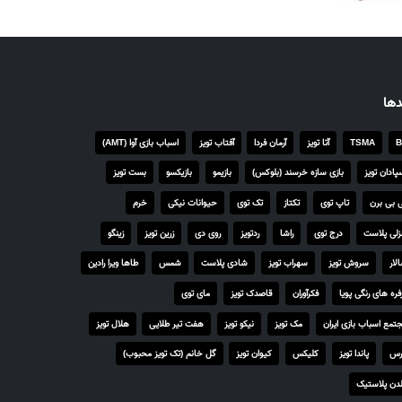
دها
B
TSMA
آتا تویز
آرمان فردا
آفتاب تویز
اسباب بازی آوا (AMT)
پادان تویز
بازی سازه خرسند (بلوکس)
بازیمو
بازیکسو
بست تویز
 بی برن
تاپ توی
تکتاز
تک توی
حیوانات نیکی
خرم
لی پلاست
درج توی
راشا
ردتویز
روی دی
زرین تویز
زینگو
لار
سروش تویز
سهراب تویز
شادی پلاست
شمس
طاها ویرا رادین
فره های رنگی پویا
فکرآوران
قاصدک تویز
مای توی
تمع اسباب بازی ایران
مک تویز
نیکو تویز
هفت تیر طلایی
هلال تویز
رس
پاندا تویز
کلیکس
کیوان تویز
گل خانم (تک تویز محبوب)
دن پلاستیک