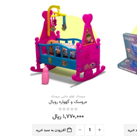
عروسک
,
لوازم جانبی عروسک
اسباب بازی
عروسک و گهواره رویال
۱,۷۷۰,۰۰۰
ریال
out of 5
0
 خرید
افزودن به سبد خرید