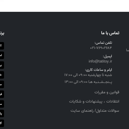
تماس با ما
برن
تلفن تماس:
T
۰۲۱-۷۶۹۰۲۶۸۴
ا
اس
ایمیل:
info@tatitoy.ir
بی
ایام و ساعات کاری:
شنبه تا چهارشنبه ۰۹:۰۰ الی ۱۷:۰۰
خز
پــنجــشــنـبه هـا ۰۹:۰۰ الی ۱۳:۰۰
سا
قوانین و مقررات
فر
انتقادات ، پیشنهادات و شکایات
مج
سوالات متداول/ راهنمای سایت
پا
گل