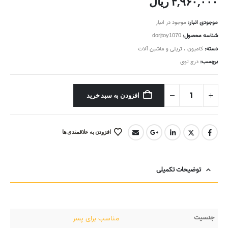
۴,۹۶۰,۰۰۰
ریال
موجودی انبار:
موجود در انبار
شناسه محصول:
dorjtoy1070
دسته:
کامیون ، تریلی و ماشین آلات
برچسب:
درج توی
افزودن به سبد خرید
افزودن به علاقمندی ها
توضیحات تکمیلی
جنسیت
مناسب برای پسر