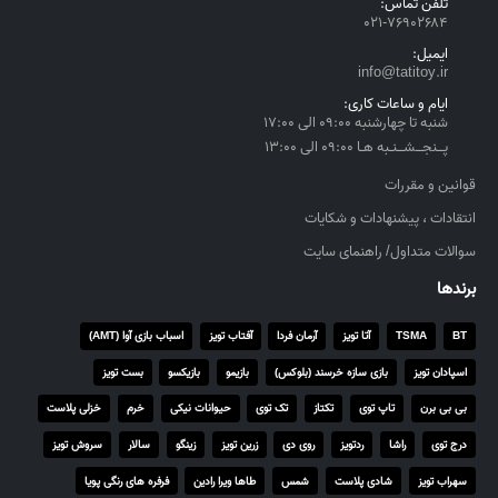
تلفن تماس:
ل
۰۲۱-۷۶۹۰۲۶۸۴
t
ایمیل:
h
info@tatitoy.ir
r
ایام و ساعات کاری:
o
شنبه تا چهارشنبه ۰۹:۰۰ الی ۱۷:۰۰
u
پــنجــشــنـبه هـا ۰۹:۰۰ الی ۱۳:۰۰
g
h
قوانین و مقررات
۴
انتقادات ، پیشنهادات و شکایات
,
سوالات متداول/ راهنمای سایت
۵
۵
برندها
۰
,
BT
TSMA
آتا تویز
آرمان فردا
آفتاب تویز
اسباب بازی آوا (AMT)
۰
اسپادان تویز
بازی سازه خرسند (بلوکس)
بازیمو
بازیکسو
بست تویز
۰
۰
بی بی برن
تاپ توی
تکتاز
تک توی
حیوانات نیکی
خرم
خزلی پلاست
درج توی
راشا
ردتویز
روی دی
زرین تویز
زینگو
سالار
سروش تویز
ر
ی
سهراب تویز
شادی پلاست
شمس
طاها ویرا رادین
فرفره های رنگی پویا