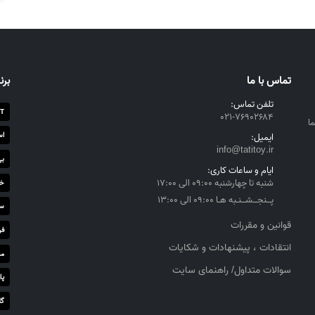
تماس با ما
برن
تلفن تماس:
T
۰۲۱-۷۶۹۰۲۶۸۴
ا
اس
ایمیل:
info@tatitoy.ir
بی
ایام و ساعات کاری:
شنبه تا چهارشنبه ۰۹:۰۰ الی ۱۷:۰۰
خز
پــنجــشــنـبه هـا ۰۹:۰۰ الی ۱۳:۰۰
سا
قوانین و مقررات
فر
انتقادات ، پیشنهادات و شکایات
مج
سوالات متداول/ راهنمای سایت
پا
گل