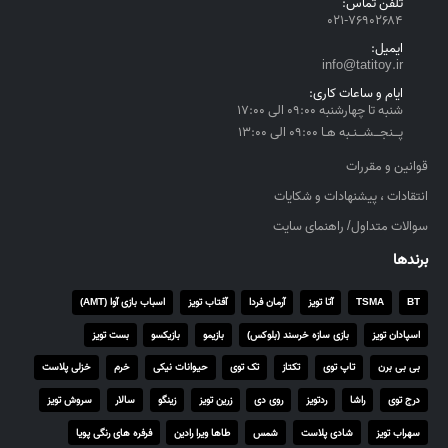
تلفن تماس:
ل
۰۲۱-۷۶۹۰۲۶۸۴
t
ایمیل:
h
info@tatitoy.ir
r
ایام و ساعات کاری:
o
شنبه تا چهارشنبه ۰۹:۰۰ الی ۱۷:۰۰
u
پــنجــشــنـبه هـا ۰۹:۰۰ الی ۱۳:۰۰
g
h
قوانین و مقررات
۴
انتقادات ، پیشنهادات و شکایات
,
سوالات متداول/ راهنمای سایت
۵
۵
برندها
۰
,
BT
TSMA
آتا تویز
آرمان فردا
آفتاب تویز
اسباب بازی آوا (AMT)
۰
اسپادان تویز
بازی سازه خرسند (بلوکس)
بازیمو
بازیکسو
بست تویز
۰
۰
بی بی برن
تاپ توی
تکتاز
تک توی
حیوانات نیکی
خرم
خزلی پلاست
درج توی
راشا
ردتویز
روی دی
زرین تویز
زینگو
سالار
سروش تویز
ر
ی
سهراب تویز
شادی پلاست
شمس
طاها ویرا رادین
فرفره های رنگی پویا