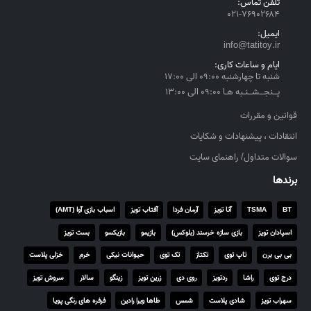
تلفن تماس:
۰۲۱-۷۶۹۰۲۶۸۴
ایمیل:
info@tatitoy.ir
ایام و ساعات کاری:
شنبه تا چهارشنبه ۰۹:۰۰ الی ۱۷:۰۰
پــنجــشــنـبه هـا ۰۹:۰۰ الی ۱۳:۰۰
قوانین و مقررات
انتقادات ، پیشنهادات و شکایات
سوالات متداول/ راهنمای سایت
برندها
BT
TSMA
آتا تویز
آرمان فردا
آفتاب تویز
اسباب بازی آوا (AMT)
اسپادان تویز
بازی سازه خرسند (بلوکس)
بازیمو
بازیکسو
بست تویز
بی بی برن
تاپ توی
تکتاز
تک توی
حیوانات نیکی
خرم
خزلی پلاست
درج توی
راشا
ردتویز
روی دی
زرین تویز
زینگو
سالار
سروش تویز
سهراب تویز
شادی پلاست
شمس
طاها ویرا رادین
فرفره های رنگی پویا