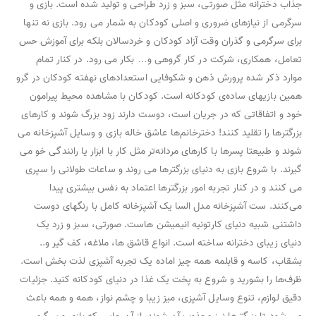
جذاب دخترانه مثل صورتی، سبز و زرد طراحی و تولید شده است. بازی و
سرگرمی از نیازهای ضروری و اصلی کودکان به شمار می رود. بازی نه تنها
برای سرگرمی و گذران وقت آزاد کودکان و خردسالان بلکه برای آموزش حس
تعامل، همکاری، شرکت در کار گروهی و… بکار می رود. در کنار تمام
موارد ذکر شده پرورش ذهن و شکوفایی استعدادهای نهفته کودکان در گرو
همین بازیهای ساده‌ی کودکانه است. کودکان با مشاهده محیط پیرامون
خود و اتفاقاتی که در جریان است، دوست دارند زود بزرگ شوند و کارهای
بزرگترها را تقلید کنند! دخترخانم‌ها عاشق خاله بازی و وسایل آشپزخانه می
شوند و طبیعتا پسرها با کارهای مردانه‌تر مثل کار با ابزار یا رانندگی خو می
گیرند. با شروع بازی به دنیای بزرگترها می روند و ساعات طولانی را سپری
می کنند و در کنار تجربه امور بزرگترها اعتماد به نفس بیشتری پیدا
می‌کنند. ست آشپزخانه مدل السا یک آشپزخانه کامل با رنگهای دوست
داشتنی شبیه دنیای کارتونیه انیمیشن هاست. صورتی، سبز و زرد یک
دنیای زیبای دخترانه ساخته است. انواع قاشق ها، ملاغه، کف گیر و..
بشقاب، کاسه و قابلمه همه چیز اماده یک تجربه آشپزی لذت بخش است.
ظرف‌ها را بشورید و شروع به پخت یک غذا در دنیای کودکانه کنید. جزئیات
دقیق لوازم، تنوع وسایل آشپزی، میز زیبا و چشم نواز، همه و همه باعث