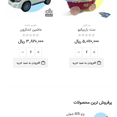
سر آشپز
خودرو
,
راننده
ست باربیکیو
ماشین لندکروزر
۵,۰۷۰,۰۰۰
ریال
۳,۸۲۰,۰۰۰
ریال
out of 5
0
out of 5
0
افزودن به سبد خرید
افزودن به سبد خرید
پرفروش ترین محصولات
پژو 405 شوتی