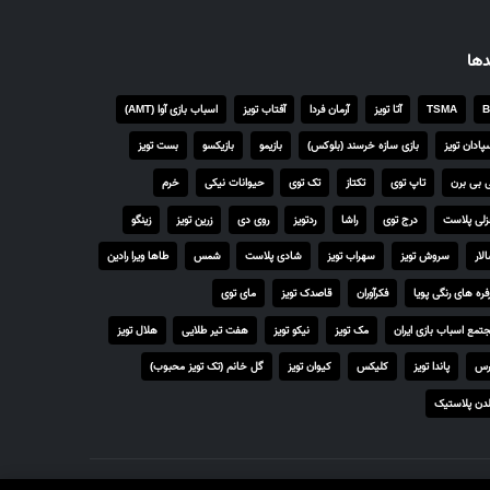
دها
B
TSMA
آتا تویز
آرمان فردا
آفتاب تویز
اسباب بازی آوا (AMT)
پادان تویز
بازی سازه خرسند (بلوکس)
بازیمو
بازیکسو
بست تویز
 بی برن
تاپ توی
تکتاز
تک توی
حیوانات نیکی
خرم
لی پلاست
درج توی
راشا
ردتویز
روی دی
زرین تویز
زینگو
لار
سروش تویز
سهراب تویز
شادی پلاست
شمس
طاها ویرا رادین
فره های رنگی پویا
فکرآوران
قاصدک تویز
مای توی
تمع اسباب بازی ایران
مک تویز
نیکو تویز
هفت تیر طلایی
هلال تویز
رس
پاندا تویز
کلیکس
کیوان تویز
گل خانم (تک تویز محبوب)
دن پلاستیک