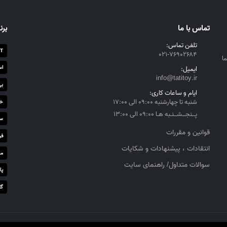
تماس با ما
برن
تلفن تماس:
T
۰۲۱-۷۶۹۰۲۶۸۴
ا
اس
ایمیل:
info@tatitoy.ir
بی
ایام و ساعات کاری:
شنبه تا چهارشنبه ۰۹:۰۰ الی ۱۷:۰۰
خز
پــنجــشــنـبه هـا ۰۹:۰۰ الی ۱۳:۰۰
سا
قوانین و مقررات
فر
انتقادات ، پیشنهادات و شکایات
مج
سوالات متداول/ راهنمای سایت
پا
گل